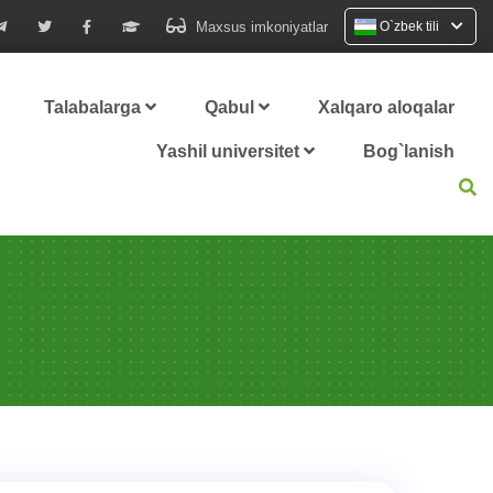
Maxsus imkoniyatlar
O`zbek tili
Talabalarga
Qabul
Xalqaro aloqalar
Yashil universitet
Bog`lanish