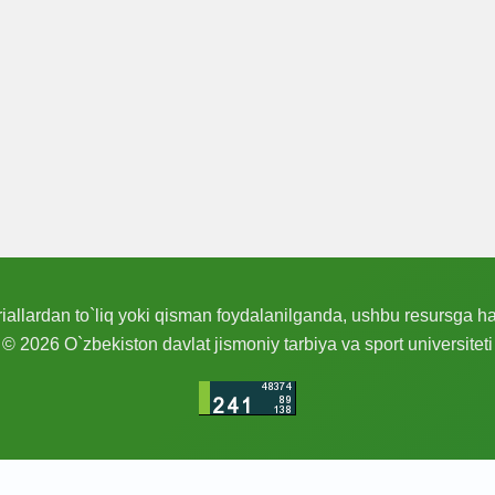
allardan to`liq yoki qisman foydalanilganda, ushbu resursga hav
© 2026 O`zbekiston davlat jismoniy tarbiya va sport universiteti