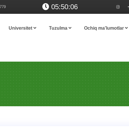
05:50:07
779
Universitet
Tuzulma
Ochiq ma'lumotlar