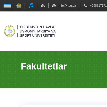
info@jtsu.uz
+998717171
Fakultetlar