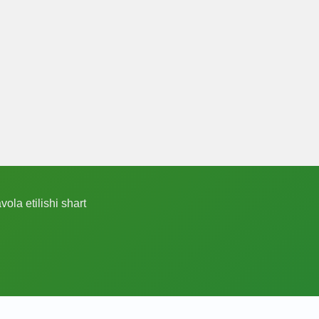
ola etilishi shart