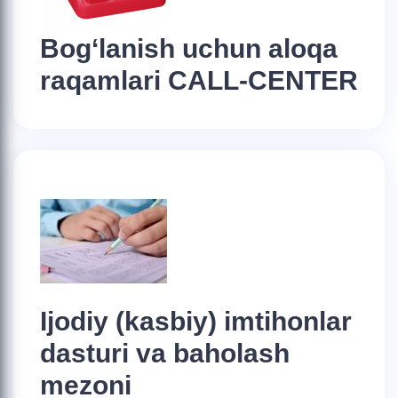
Bog‘lanish uchun aloqa
raqamlari CALL-CENTER
Ijodiy (kasbiy) imtihonlar
dasturi va baholash
mezoni