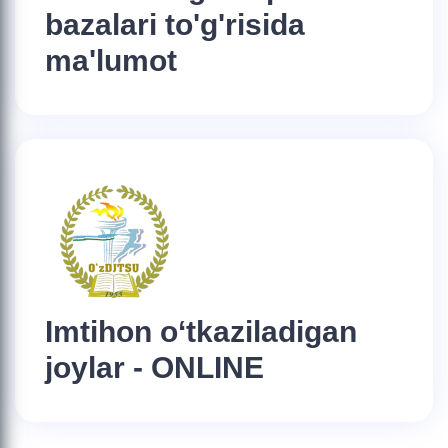
bazalari to'g'risida
ma'lumot
Imtihon o‘tkaziladigan
joylar - ONLINE